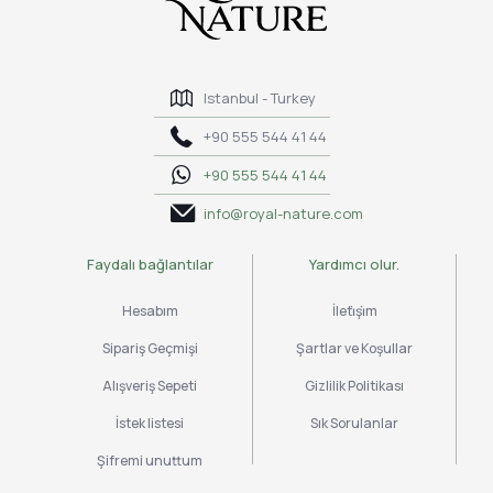
Istanbul - Turkey
+90 555 544 41 44
+90 555 544 41 44
info@royal-nature.com
Faydalı bağlantılar
Yardımcı olur.
Hesabım
İleti̇şi̇m
Sipariş Geçmişi
Şartlar ve Koşullar
Alışveriş Sepeti
Gizlilik Politikası
İstek listesi
Sık Sorulanlar
Şifremi unuttum