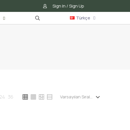
Sign In / Sign Up
Türkçe
g
24
36