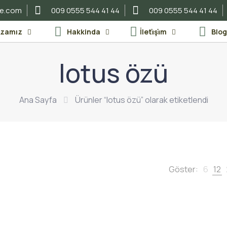
re.com
009 0555 544 41 44
009 0555 544 41 44
zamız
Hakkinda
İleti̇şi̇m
Blo
lotus özü
Ana Sayfa
Ürünler “lotus özü” olarak etiketlendi
Göster:
6
12